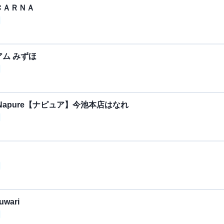
ＣＡＲＮＡ
ム みずほ
apure【ナピュア】今池本店はなれ
wari