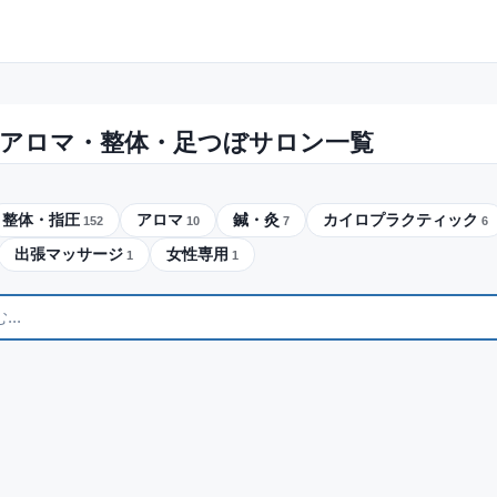
アロマ・整体・足つぼサロン一覧
整体・指圧
アロマ
鍼・灸
カイロプラクティック
152
10
7
6
出張マッサージ
女性専用
1
1