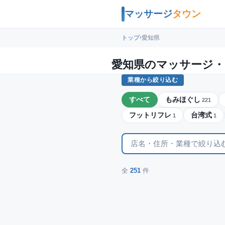
マッサージ
タウン
›
トップ
愛知県
愛知県のマッサージ・
業種から絞り込む
すべて
もみほぐし
221
フットリフレ
台湾式
1
1
全
251
件