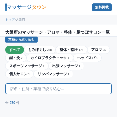
マッサージ
タウン
無料掲載
›
トップ
大阪府
大阪府のマッサージ・アロマ・整体・足つぼサロン一覧
業種から絞り込む
すべて
もみほぐし
整体・指圧
アロマ
238
178
35
鍼・灸
カイロプラクティック
ヘッドスパ
7
4
1
スポーツマッサージ
出張マッサージ
1
1
個人サロン
リンパマッサージ
1
1
全
270
件