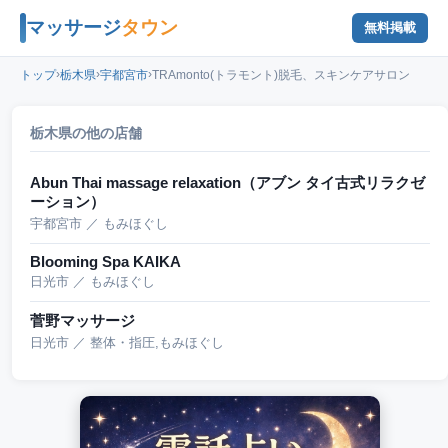
マッサージ
タウン
無料掲載
›
›
›
トップ
栃木県
宇都宮市
TRAmonto(トラモント)脱毛、スキンケアサロン
栃木県の他の店舗
Abun Thai massage relaxation（アブン タイ古式リラクゼ
ーション）
宇都宮市 ／ もみほぐし
Blooming Spa KAIKA
日光市 ／ もみほぐし
菅野マッサージ
日光市 ／ 整体・指圧,もみほぐし