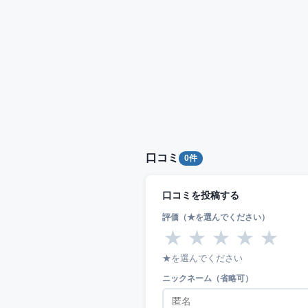
口コミ
0件
口コミを投稿する
評価（★を選んでください）
★
★
★
★
★
★を選んでください
ニックネーム（省略可）