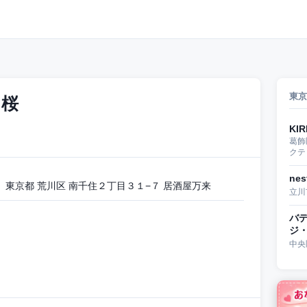
東京
 桜
KIR
葛飾
クテ
ne
東京都 荒川区 南千住２丁目３１−７ 居酒屋万来
立川
バ
ジ
中央