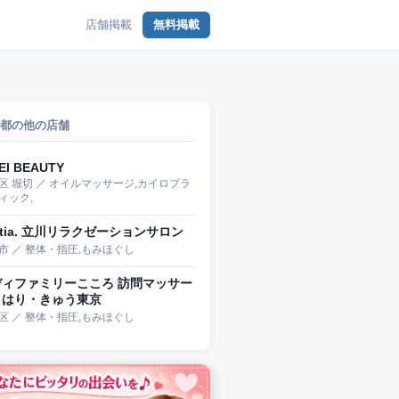
店舗掲載
無料掲載
都の他の店舗
EI BEAUTY
区 堀切 ／ オイルマッサージ,カイロプラ
ィック,
stia. 立川リラクゼーションサロン
市 ／ 整体・指圧,もみほぐし
ディファミリーこころ 訪問マッサー
・はり・きゅう東京
区 ／ 整体・指圧,もみほぐし