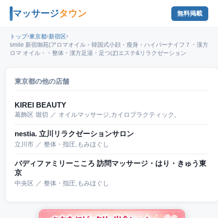
マッサージ
タウン
無料掲載
›
›
›
トップ
東京都
新宿区
smile 新宿御苑(アロマオイル・韓国式小顔・瘦身・ハイパーナイフ７・漢方
ロマ オイル・・整体・漢方足湯・足つぼ)エステ&リラクゼーション
東京都の他の店舗
KIREI BEAUTY
葛飾区 堀切 ／ オイルマッサージ,カイロプラクティック,
nestia. 立川リラクゼーションサロン
立川市 ／ 整体・指圧,もみほぐし
バディファミリーこころ 訪問マッサージ・はり・きゅう東
京
中央区 ／ 整体・指圧,もみほぐし