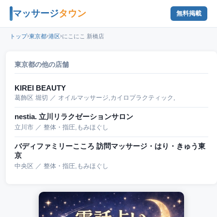
マッサージ
タウン
無料掲載
›
›
›
トップ
東京都
港区
にこにこ 新橋店
東京都の他の店舗
KIREI BEAUTY
葛飾区 堀切 ／ オイルマッサージ,カイロプラクティック,
nestia. 立川リラクゼーションサロン
立川市 ／ 整体・指圧,もみほぐし
バディファミリーこころ 訪問マッサージ・はり・きゅう東
京
中央区 ／ 整体・指圧,もみほぐし