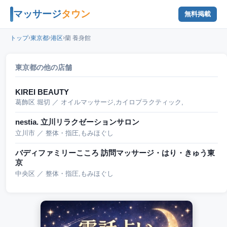
マッサージ
タウン
無料掲載
›
›
›
トップ
東京都
港区
蘭 養身館
東京都の他の店舗
KIREI BEAUTY
葛飾区 堀切 ／ オイルマッサージ,カイロプラクティック,
nestia. 立川リラクゼーションサロン
立川市 ／ 整体・指圧,もみほぐし
バディファミリーこころ 訪問マッサージ・はり・きゅう東
京
中央区 ／ 整体・指圧,もみほぐし