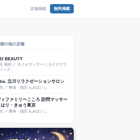
店舗掲載
無料掲載
都の他の店舗
EI BEAUTY
区 堀切 ／ オイルマッサージ,カイロプラ
ィック,
stia. 立川リラクゼーションサロン
市 ／ 整体・指圧,もみほぐし
ディファミリーこころ 訪問マッサー
・はり・きゅう東京
区 ／ 整体・指圧,もみほぐし