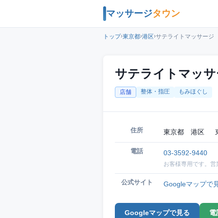
マッサージ
タウン
›
›
›
トップ
東京都
港区
サテライトマッサージ
サテライトマッサ
整体・指圧
もみほぐし
店舗
住所
東京都 港区 東
電話
03-3592-9440
お客様専用です。営
公式サイト
Googleマップで
Googleマップで見る
電