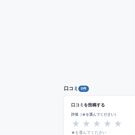
口コミ
0件
口コミを投稿する
評価（★を選んでください）
★
★
★
★
★
★を選んでください