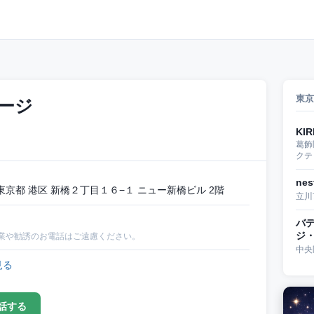
東京
ージ
KIR
葛飾
クテ
ne
京都 港区 新橋２丁目１６−１ ニュー新橋ビル 2階
立川
バ
ジ
業や勧誘のお電話はご遠慮ください。
中央
見る
話する