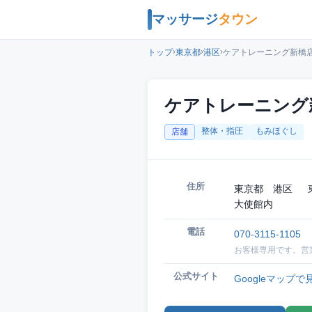
マッサージ
タウン
›
›
›
トップ
東京都
港区
ケアトレーニング新橋
ケアトレーニング
整体・指圧
もみほぐし
店舗
住所
東京都 港区 東京
大使館内
電話
070-3115-1105
お客様専用です。営
公式サイト
Googleマップで