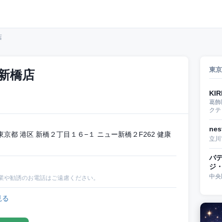
店
東京
新橋店
KIR
葛飾
クテ
ne
都 港区 新橋２丁目１６−１ ニュー新橋２F262 健康
立川
バ
ジ
中央
業や勧誘のお電話はご遠慮ください。
見る