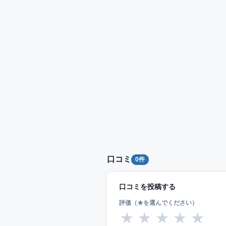
口コミ
0件
口コミを投稿する
評価（★を選んでください）
★
★
★
★
★