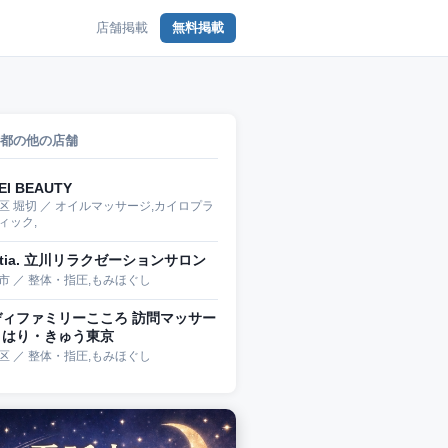
店舗掲載
無料掲載
都の他の店舗
EI BEAUTY
区 堀切 ／ オイルマッサージ,カイロプラ
ィック,
stia. 立川リラクゼーションサロン
市 ／ 整体・指圧,もみほぐし
ディファミリーこころ 訪問マッサー
・はり・きゅう東京
区 ／ 整体・指圧,もみほぐし