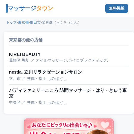
マッサージ
タウン
無料掲載
›
›
›
トップ
東京都
町田市
楽爽健（らくそうけん）
東京都の他の店舗
KIREI BEAUTY
葛飾区 堀切 ／ オイルマッサージ,カイロプラクティック,
nestia. 立川リラクゼーションサロン
立川市 ／ 整体・指圧,もみほぐし
バディファミリーこころ 訪問マッサージ・はり・きゅう東
京
中央区 ／ 整体・指圧,もみほぐし