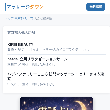
マッサージ
タウン
無料掲載
›
›
›
トップ
東京都
町田市
わかば整体院
東京都の他の店舗
KIREI BEAUTY
葛飾区 堀切 ／ オイルマッサージ,カイロプラクティック,
nestia. 立川リラクゼーションサロン
立川市 ／ 整体・指圧,もみほぐし
バディファミリーこころ 訪問マッサージ・はり・きゅう東
京
中央区 ／ 整体・指圧,もみほぐし