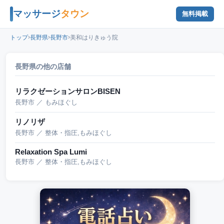
マッサージ
タウン
無料掲載
›
›
›
トップ
長野県
長野市
美和はりきゅう院
長野県の他の店舗
リラクゼーションサロンBISEN
長野市 ／ もみほぐし
リノリザ
長野市 ／ 整体・指圧,もみほぐし
Relaxation Spa Lumi
長野市 ／ 整体・指圧,もみほぐし