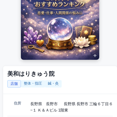
美和はりきゅう院
整体・指圧
鍼・灸
店舗
住所
長野県 長野市 長野県 長野市 三輪６丁目６
−１ Ｋ＆Ａビル 1階東