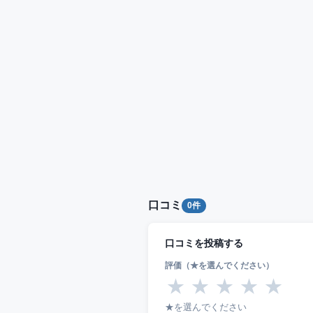
口コミ
0件
口コミを投稿する
評価（★を選んでください）
★
★
★
★
★
★を選んでください