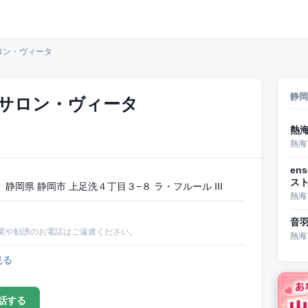
ロン・ヴィータ
静岡
サロン・ヴィータ
熱
熱海
en
スト
岡県 静岡市 上足洗４丁目３−８ ラ・フルール III
熱海
音
業や勧誘のお電話はご遠慮ください。
熱海
見る
話する