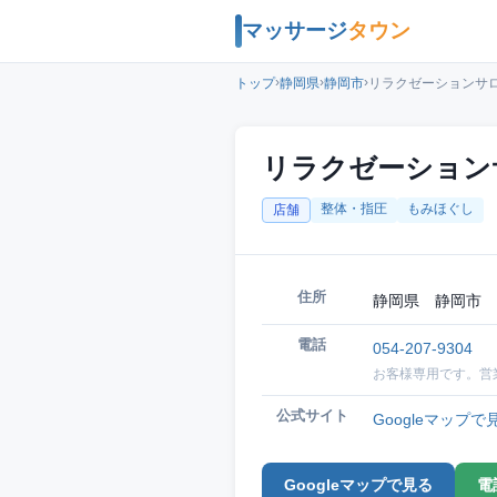
マッサージ
タウン
›
›
›
トップ
静岡県
静岡市
リラクゼーションサ
リラクゼーション
整体・指圧
もみほぐし
店舗
住所
静岡県 静岡市 静
電話
054-207-9304
お客様専用です。営
公式サイト
Googleマップで
Googleマップで見る
電