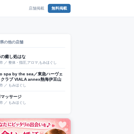
店舗掲載
無料掲載
県の他の店舗
海の癒し処はな
市 ／ 整体・指圧,アロマ,もみほぐし
so spa by the sea／東急ハーヴェ
クラブ VIALA annex熱海伊豆山
市 ／ もみほぐし
羽マッサージ
市 ／ もみほぐし