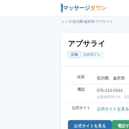
マッサージ
タウン
›
›
›
トップ
石川県
金沢市
アプサライ
アプサライ
もみほぐし
店舗
住所
石川県 金沢市 
電話
076-213-5544
お客様専用です。営
公式サイト
公式サイトを見る
公式サイトを見る
電話