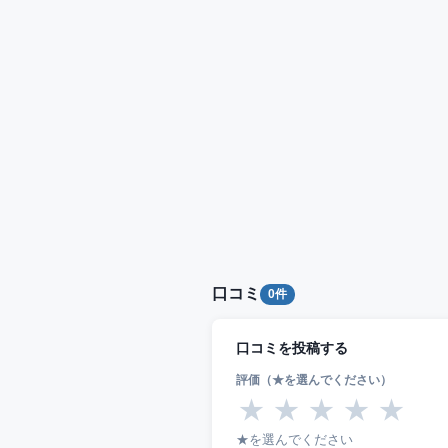
口コミ
0件
口コミを投稿する
評価（★を選んでください）
★
★
★
★
★
★を選んでください