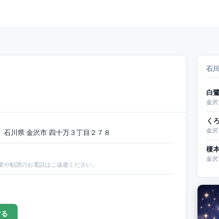
石川
白
金沢
く
金沢
石川県 金沢市 四十万３丁目２７８
榎
金沢
業や勧誘のお電話はご遠慮ください。
する