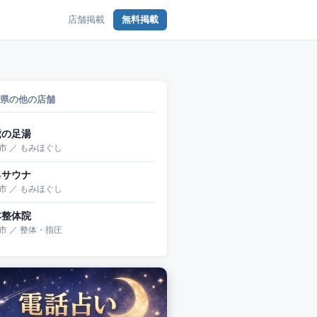
店舗掲載
無料掲載
県の他の店舗
鷺の足湯
市 ／ もみほぐし
ろサウナ
市 ／ もみほぐし
本整体院
市 ／ 整体・指圧