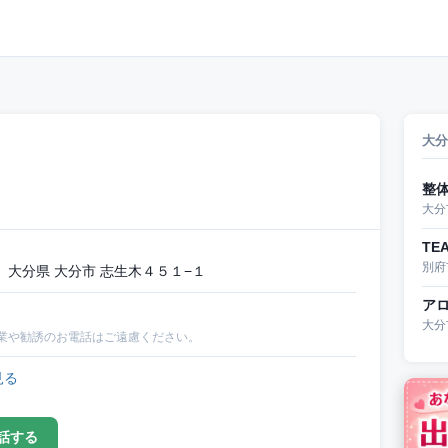
大分
整
大分
TE
別府
大分県 大分市 志生木４５１−１
ア
大分
業や勧誘のお電話はご遠慮ください。
見る
話する