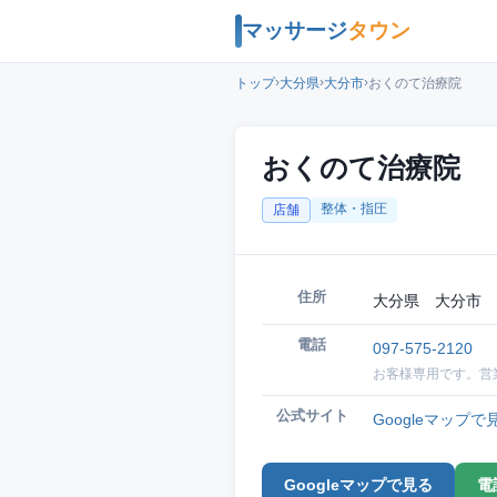
マッサージ
タウン
›
›
›
トップ
大分県
大分市
おくのて治療院
おくのて治療院
整体・指圧
店舗
住所
大分県 大分市 
電話
097-575-2120
お客様専用です。営
公式サイト
Googleマップで
Googleマップで見る
電