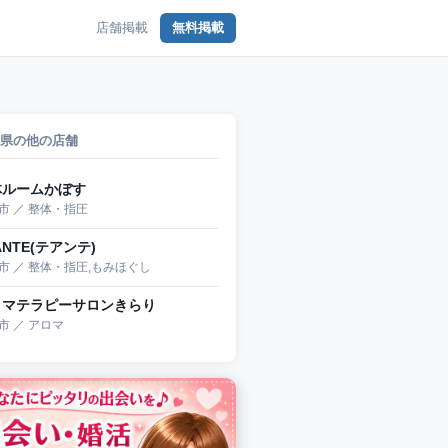
店舗掲載
無料掲載
県の他の店舗
体ルームかぼす
市 ／ 整体・指圧
ANTE(テアンテ)
市 ／ 整体・指圧,もみほぐし
ロマテラピーサロンきらり
市 ／ アロマ