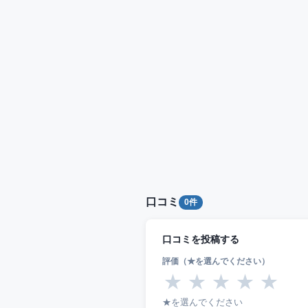
口コミ
0件
口コミを投稿する
評価（★を選んでください）
★
★
★
★
★
★を選んでください