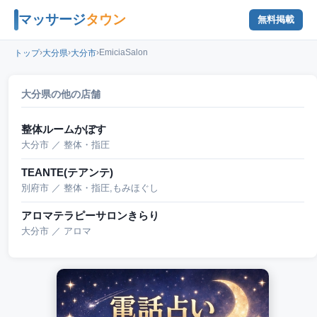
マッサージ
タウン
無料掲載
›
›
›
EmiciaSalon
トップ
大分県
大分市
大分県の他の店舗
整体ルームかぼす
大分市 ／ 整体・指圧
TEANTE(テアンテ)
別府市 ／ 整体・指圧,もみほぐし
アロマテラピーサロンきらり
大分市 ／ アロマ