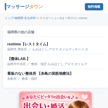
マッサージ
タウン
無料掲載
›
›
›
トップ
福岡県
北九州市
リラクゼーション&まつ毛サロンmeme
福岡県の他の店舗
resttime【レストタイム】
福岡市,博多区 ／ もみほぐし,アロマ,オイルマッサージ,タ
【整体LAB.】
福岡市中央区 ／ 整体・指圧,もみほぐし,アロマ,オイルマ
看板のない整体所 【糸島の深筋弛療法】
糸島市 ／ 整体・指圧