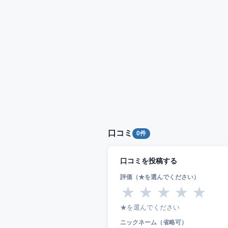
口コミ
0件
口コミを投稿する
評価（★を選んでください）
★
★
★
★
★
★を選んでください
ニックネーム（省略可）