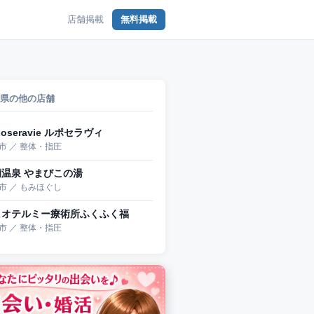
店舗掲載
無料掲載
県の他の店舗
poseravie ルポセラヴィ
市 ／ 整体・指圧
瀬温泉 やまびこの湯
市 ／ もみほぐし
トオテルミー療術所ふくふく福
市 ／ 整体・指圧