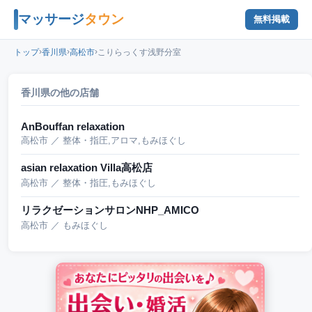
マッサージ
タウン
無料掲載
›
›
›
トップ
香川県
高松市
こりらっくす浅野分室
香川県の他の店舗
AnBouffan relaxation
高松市 ／ 整体・指圧,アロマ,もみほぐし
asian relaxation Villa高松店
高松市 ／ 整体・指圧,もみほぐし
リラクゼーションサロンNHP_AMICO
高松市 ／ もみほぐし