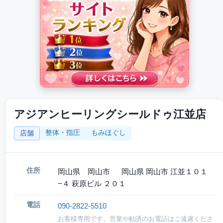
アジアンヒーリングシールドゥ江並店
整体・指圧
もみほぐし
店舗
住所
岡山県 岡山市 岡山県 岡山市 江並１０１
−４ 萩原ビル ２０１
電話
090-2822-5510
お客様専用です。営業や勧誘のお電話はご遠慮くださ