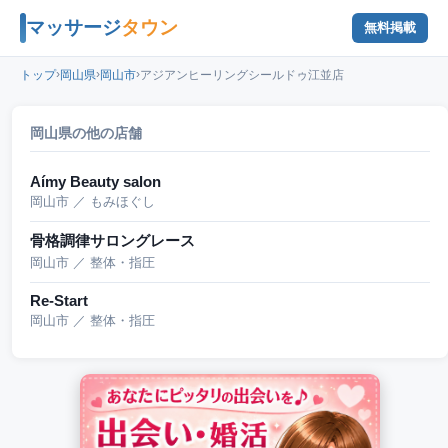
マッサージ
タウン
無料掲載
›
›
›
トップ
岡山県
岡山市
アジアンヒーリングシールドゥ江並店
岡山県の他の店舗
Aímy Beauty salon
岡山市 ／ もみほぐし
骨格調律サロングレース
岡山市 ／ 整体・指圧
Re-Start
岡山市 ／ 整体・指圧