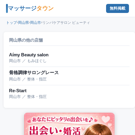
マッサージ
タウン
無料掲載
›
›
›
トップ
岡山県
岡山市
リンパケアサロン ピューティ
岡山県の他の店舗
Aímy Beauty salon
岡山市 ／ もみほぐし
骨格調律サロングレース
岡山市 ／ 整体・指圧
Re-Start
岡山市 ／ 整体・指圧