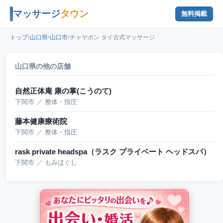
マッサージ
タウン
無料掲載
›
›
›
トップ
山口県
山口市
チャヤポン タイ古式マッサージ
山口県の他の店舗
自然正体庵 康の掌(こうのて)
下関市 ／ 整体・指圧
藤本健康療術院
下関市 ／ 整体・指圧
rask private headspa（ラスク プライベート ヘッドスパ）
下関市 ／ もみほぐし