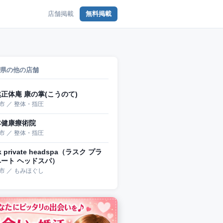
店舗掲載
無料掲載
県の他の店舗
正体庵 康の掌(こうのて)
市 ／ 整体・指圧
本健康療術院
市 ／ 整体・指圧
k private headspa（ラスク プラ
ベート ヘッドスパ）
市 ／ もみほぐし