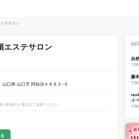
須エステサロン
山口
知須エステサロン
自然
下関
藤
下関
山口県 山口市 阿知須４８８３−６
ras
イ
業や勧誘のお電話はご遠慮ください。
下関
る