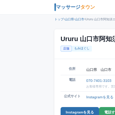
マッサージ
タウン
›
›
›
トップ
山口県
山口市
Ururu 山口市阿知
Ururu 山口市阿
もみほぐし
店舗
住所
山口県 山口市 
電話
070-7401-3103
お客様専用です。営
公式サイト
Instagramを見る
Instagramを見る
電話す