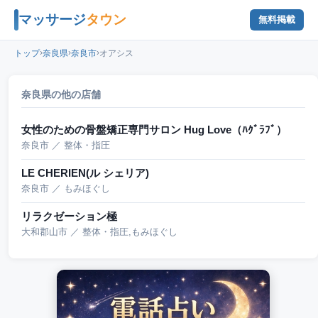
マッサージ
タウン
無料掲載
›
›
›
トップ
奈良県
奈良市
オアシス
奈良県の他の店舗
女性のための骨盤矯正専門サロン Hug Love（ﾊｸﾞﾗﾌﾞ）
奈良市 ／ 整体・指圧
LE CHERIEN(ル シェリア)
奈良市 ／ もみほぐし
リラクゼーション極
大和郡山市 ／ 整体・指圧,もみほぐし