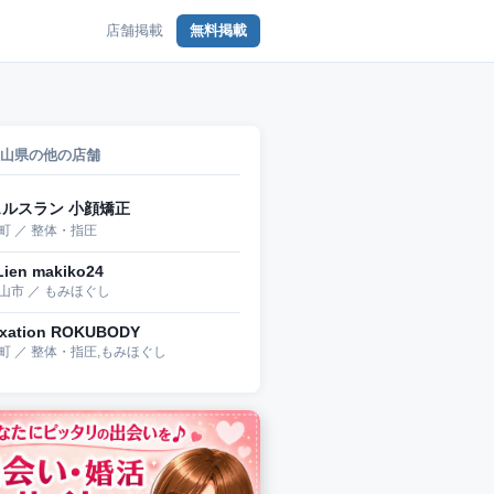
店舗掲載
無料掲載
山県の他の店舗
ェルスラン 小顔矯正
町 ／ 整体・指圧
Lien makiko24
山市 ／ もみほぐし
axation ROKUBODY
町 ／ 整体・指圧,もみほぐし