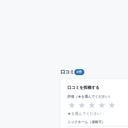
口コミ
0件
口コミを投稿する
評価（★を選んでください）
★
★
★
★
★
★を選んでください
ニックネーム（省略可）