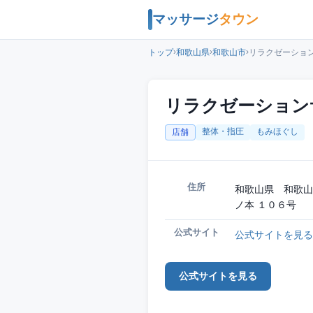
マッサージ
タウン
›
›
›
トップ
和歌山県
和歌山市
リラクゼーション
リラクゼーション
整体・指圧
もみほぐし
店舗
住所
和歌山県 和歌山
ノ本 １０６号
公式サイト
公式サイトを見る
公式サイトを見る