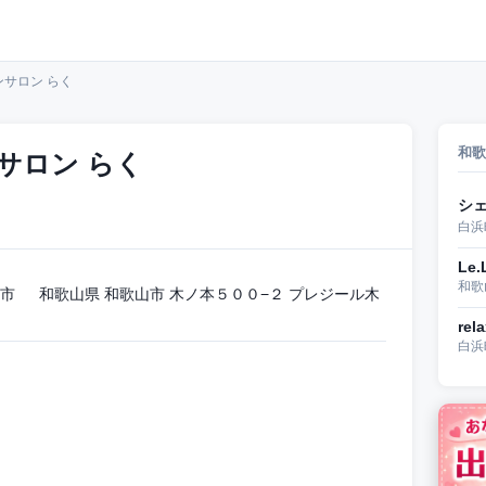
サロン らく
和歌
サロン らく
シ
白浜
Le.
和歌
市 和歌山県 和歌山市 木ノ本５００−２ プレジール木
rel
白浜