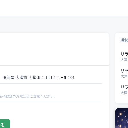
滋賀
リ
大津
リラ
大津
滋賀県 大津市 今堅田２丁目２４−６ 101
リ
大津
業や勧誘のお電話はご遠慮ください。
する