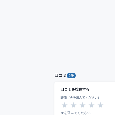
口コミ
0件
口コミを投稿する
評価（★を選んでください）
★
★
★
★
★
★を選んでください