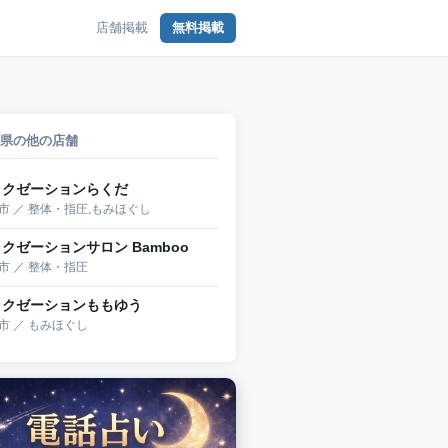
店舗掲載
無料掲載
県の他の店舗
ラクゼーションらくだ
市 ／ 整体・指圧,もみほぐし
クゼーションサロン Bamboo
市 ／ 整体・指圧
ラクゼーションももゆう
市 ／ もみほぐし