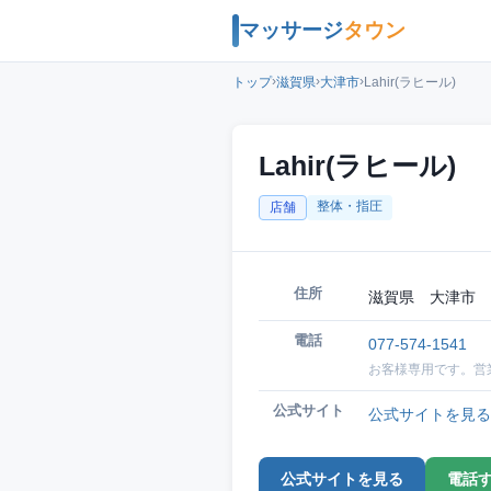
マッサージ
タウン
›
›
›
トップ
滋賀県
大津市
Lahir(ラヒール)
Lahir(ラヒール)
整体・指圧
店舗
住所
滋賀県 大津市 
電話
077-574-1541
お客様専用です。営
公式サイト
公式サイトを見る
公式サイトを見る
電話