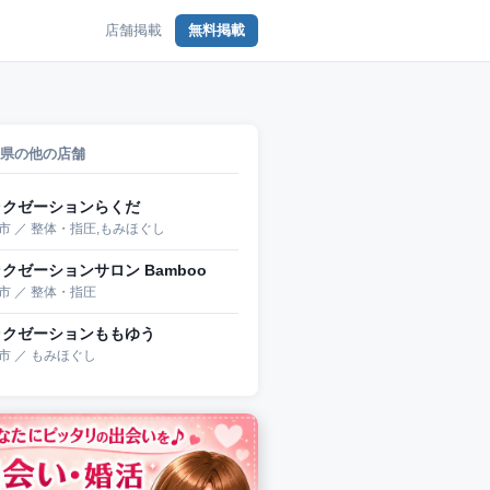
店舗掲載
無料掲載
県の他の店舗
ラクゼーションらくだ
市 ／ 整体・指圧,もみほぐし
クゼーションサロン Bamboo
市 ／ 整体・指圧
ラクゼーションももゆう
市 ／ もみほぐし