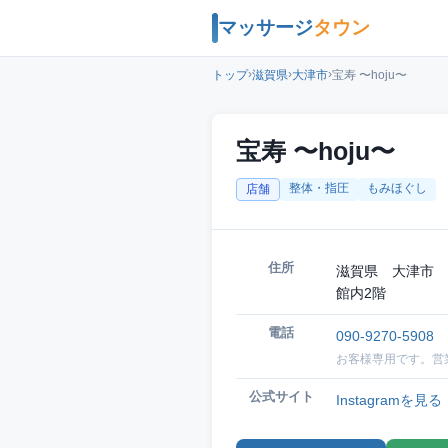
マッサージ
タウン
›
›
›
トップ
滋賀県
大津市
宝寿 〜hoju〜
宝寿 〜hoju〜
整体・指圧
もみほぐし
店舗
住所
滋賀県 大津市 
館内2階
電話
090-9270-5908
お客様専用です。営
公式サイト
Instagramを見る