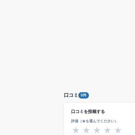
口コミ
0件
口コミを投稿する
評価（★を選んでください）
★
★
★
★
★