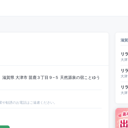
滋賀
リ
大津
リラ
大津
滋賀県 大津市 苗鹿３丁目９−５ 天然源泉の宿ことゆう
リ
大津
業や勧誘のお電話はご遠慮ください。