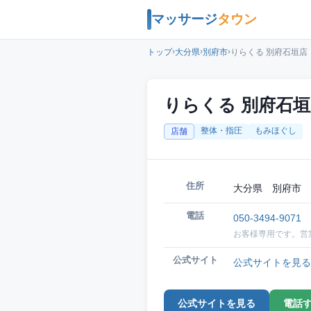
マッサージ
タウン
›
›
›
トップ
大分県
別府市
りらくる 別府石垣店
りらくる 別府石
整体・指圧
もみほぐし
店舗
住所
大分県 別府市 
電話
050-3494-9071
お客様専用です。営
公式サイト
公式サイトを見る
公式サイトを見る
電話