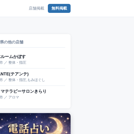
店舗掲載
無料掲載
県の他の店舗
体ルームかぼす
市 ／ 整体・指圧
ANTE(テアンテ)
市 ／ 整体・指圧,もみほぐし
ロマテラピーサロンきらり
市 ／ アロマ