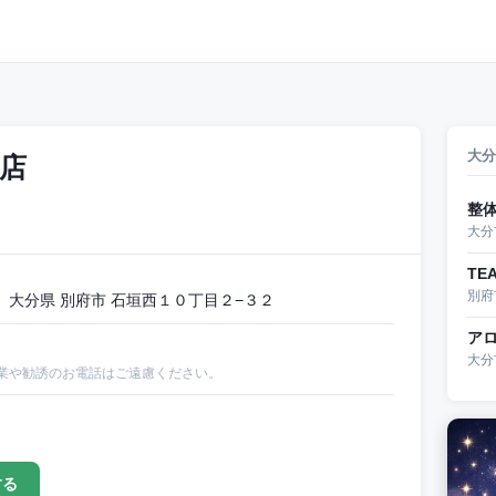
大分
垣店
整
大分
TE
別府
大分県 別府市 石垣西１０丁目２−３２
ア
大分
業や勧誘のお電話はご遠慮ください。
する