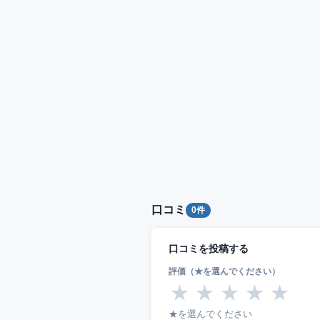
口コミ
0件
口コミを投稿する
評価（★を選んでください）
★
★
★
★
★
★を選んでください