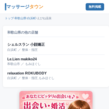
マッサージ
タウン
無料掲載
›
›
›
トップ
和歌山県
白浜町
えびね温泉
和歌山県の他の店舗
シェルスラン 小顔矯正
白浜町 ／ 整体・指圧
Le.Lien makiko24
和歌山市 ／ もみほぐし
relaxation ROKUBODY
白浜町 ／ 整体・指圧,もみほぐし