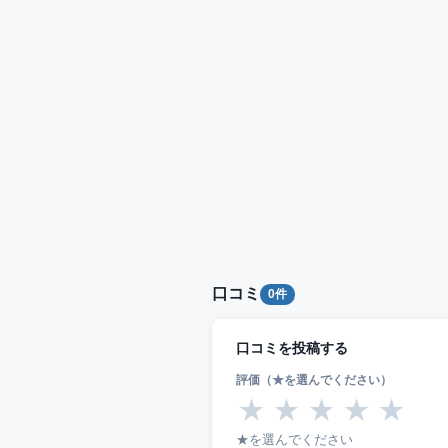
口コミ
0件
口コミを投稿する
評価（★を選んでください）
★
★
★
★
★
★を選んでください