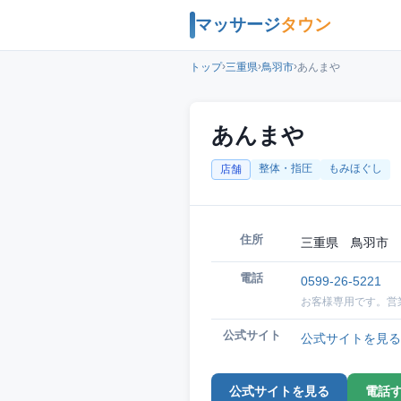
マッサージ
タウン
›
›
›
トップ
三重県
鳥羽市
あんまや
あんまや
整体・指圧
もみほぐし
店舗
住所
三重県 鳥羽市 
電話
0599-26-5221
お客様専用です。営
公式サイト
公式サイトを見る
公式サイトを見る
電話