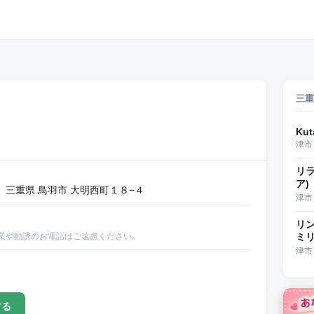
三重
Kut
津市
リラ
ア)
三重県 鳥羽市 大明西町１８−４
津市
リ
業や勧誘のお電話はご遠慮ください。
ミ
津市
する