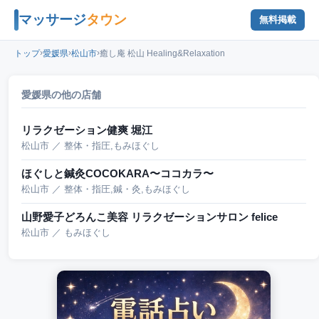
マッサージ
タウン
無料掲載
›
›
›
トップ
愛媛県
松山市
癒し庵 松山 Healing&Relaxation
愛媛県の他の店舗
リラクゼーション健爽 堀江
松山市 ／ 整体・指圧,もみほぐし
ほぐしと鍼灸COCOKARA〜ココカラ〜
松山市 ／ 整体・指圧,鍼・灸,もみほぐし
山野愛子どろんこ美容 リラクゼーションサロン felice
松山市 ／ もみほぐし