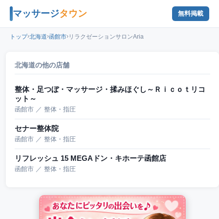
マッサージ
タウン
無料掲載
›
›
›
トップ
北海道
函館市
リラクゼーションサロンAria
北海道の他の店舗
整体・足つぼ・マッサージ・揉みほぐし～Ｒｉｃｏｔリコ
ット～
函館市 ／ 整体・指圧
セナー整体院
函館市 ／ 整体・指圧
リフレッシュ 15 MEGAドン・キホーテ函館店
函館市 ／ 整体・指圧