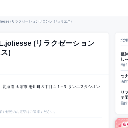
n L.joliesse (リラクゼーションサロンレ.ジョリエス)
北海
on L.joliesse (リラクゼーション
ス)
整
し
函館
セ
函館
北海道 函館市 湯川町３丁目４１−３ サンエスタシオン
リフ
テ
函館
業や勧誘のお電話はご遠慮ください。