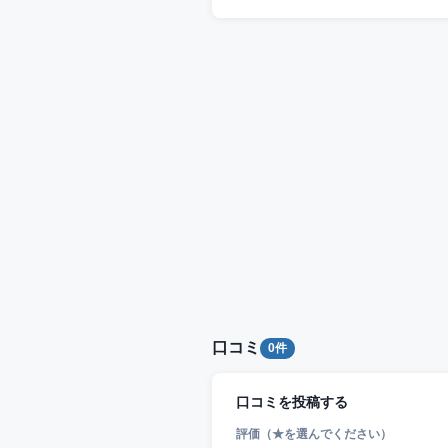
口コミ
0件
口コミを投稿する
評価（★を選んでください）