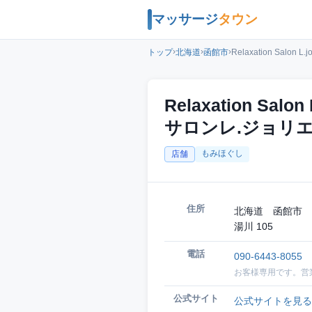
マッサージ
タウン
›
›
›
トップ
北海道
函館市
Relaxation Salo
Relaxation Sal
サロンレ.ジョリエ
もみほぐし
店舗
住所
北海道 函館市 
湯川 105
電話
090-6443-8055
お客様専用です。営
公式サイト
公式サイトを見る