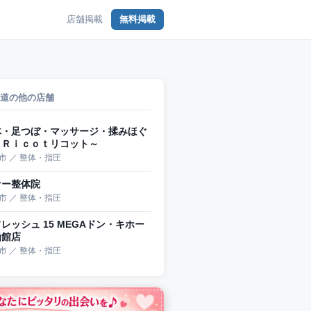
店舗掲載
無料掲載
道の他の店舗
体・足つぼ・マッサージ・揉みほぐ
～Ｒｉｃｏｔリコット～
市 ／ 整体・指圧
ナー整体院
市 ／ 整体・指圧
レッシュ 15 MEGAドン・キホー
函館店
市 ／ 整体・指圧