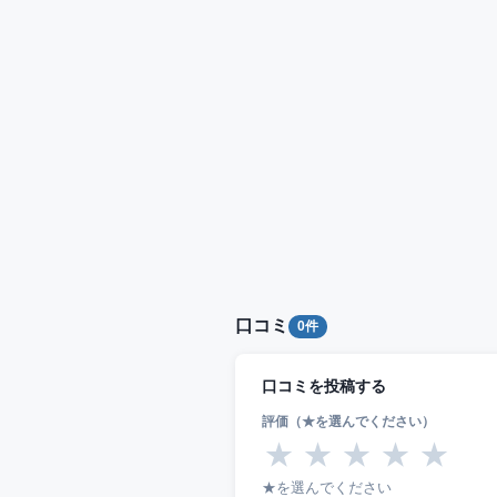
口コミ
0件
口コミを投稿する
評価（★を選んでください）
★
★
★
★
★
★を選んでください