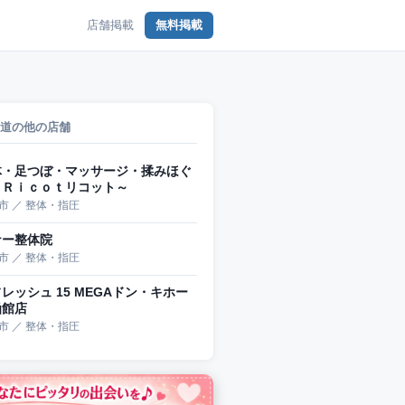
店舗掲載
無料掲載
道の他の店舗
体・足つぼ・マッサージ・揉みほぐ
～Ｒｉｃｏｔリコット～
市 ／ 整体・指圧
ナー整体院
市 ／ 整体・指圧
レッシュ 15 MEGAドン・キホー
函館店
市 ／ 整体・指圧