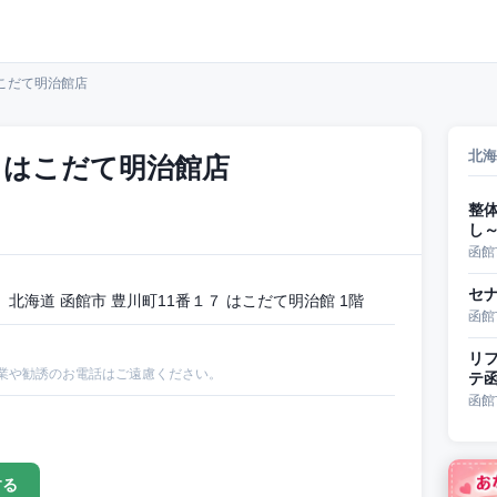
こだて明治館店
北海
 はこだて明治館店
整
し
函館
セ
北海道 函館市 豊川町11番１７ はこだて明治館 1階
函館
リフ
業や勧誘のお電話はご遠慮ください。
テ
函館
する