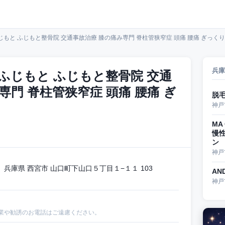
じもと ふじもと整骨院 交通事故治療 膝の痛み専門 脊柱管狭窄症 頭痛 腰痛 ぎっく
兵庫
ふじもと ふじもと整骨院 交通
専門 脊柱管狭窄症 頭痛 腰痛 ぎ
脱毛 
神戸
MA
慢
ン
神戸
兵庫県 西宮市 山口町下山口５丁目１−１１ 103
AN
神戸
業や勧誘のお電話はご遠慮ください。