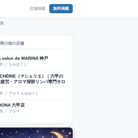
店舗掲載
無料掲載
り腰
県の他の店舗
salon de MARINA 神戸
市 ／ もみほぐし
 CHÉRIE（マシェリエ）｜六甲の
性疲労・アロマ深部リンパ専門サロ
市 ／ アロマ,もみほぐし
DONA 六甲店
市 ／ アロマ