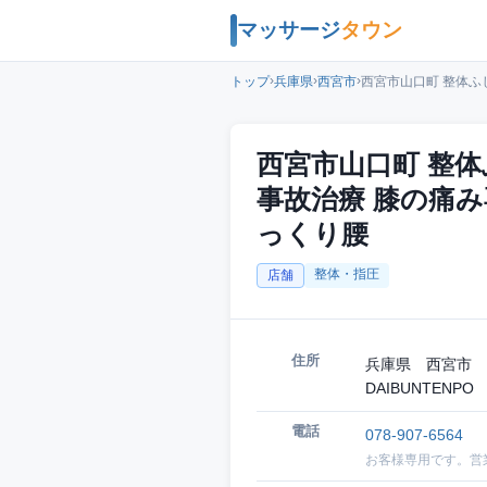
マッサージ
タウン
›
›
›
トップ
兵庫県
西宮市
西宮市山口町 整体ふ
西宮市山口町 整体
事故治療 膝の痛み
っくり腰
整体・指圧
店舗
住所
兵庫県 西宮市 
DAIBUNTENPO
電話
078-907-6564
お客様専用です。営