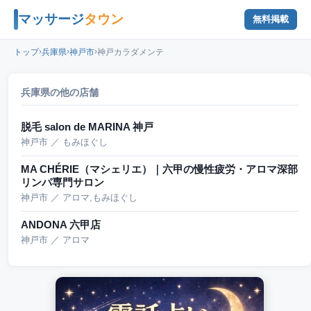
マッサージ
タウン
無料掲載
›
›
›
トップ
兵庫県
神戸市
神戸カラダメンテ
兵庫県の他の店舗
脱毛 salon de MARINA 神戸
神戸市 ／ もみほぐし
MA CHÉRIE（マシェリエ）｜六甲の慢性疲労・アロマ深部
リンパ専門サロン
神戸市 ／ アロマ,もみほぐし
ANDONA 六甲店
神戸市 ／ アロマ