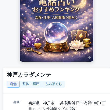
神戸カラダメンテ
整体・指圧
もみほぐし
店舗
住所
兵庫県 神戸市 兵庫県 神戸市 有野中町１丁
目６−１６ 北神第２ビル 2階