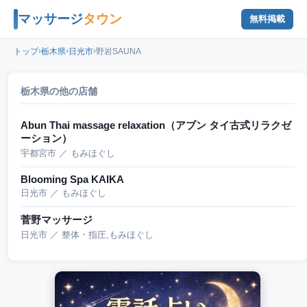
マッサージ
タウン
無料掲載
›
›
›
トップ
栃木県
日光市
野岩SAUNA
栃木県の他の店舗
Abun Thai massage relaxation（アブン タイ古式リラクゼ
ーション）
宇都宮市 ／ もみほぐし
Blooming Spa KAIKA
日光市 ／ もみほぐし
菅野マッサージ
日光市 ／ 整体・指圧,もみほぐし