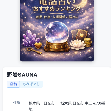
野岩SAUNA
もみほぐし
店舗
住所
栃木県 日光市 栃木県 日光市 中三依796番
地