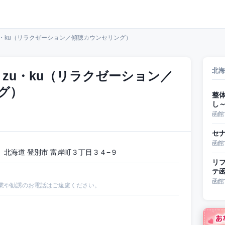
zu・ku（リラクゼーション／傾聴カウンセリング）
北海
・zu・ku（リラクゼーション／
グ）
整
し
函館
セ
函館
北海道 登別市 富岸町３丁目３４−９
リフ
テ
函館
業や勧誘のお電話はご遠慮ください。