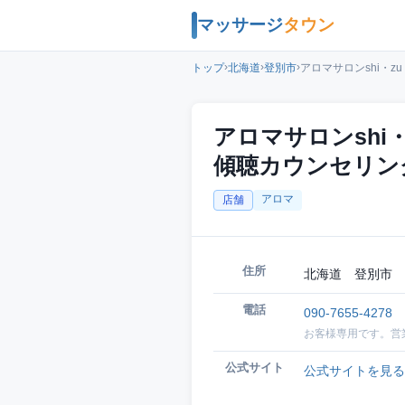
マッサージ
タウン
›
›
›
トップ
北海道
登別市
アロマサロンshi・
アロマサロンshi
傾聴カウンセリン
アロマ
店舗
住所
北海道 登別市 
電話
090-7655-4278
お客様専用です。営
公式サイト
公式サイトを見る