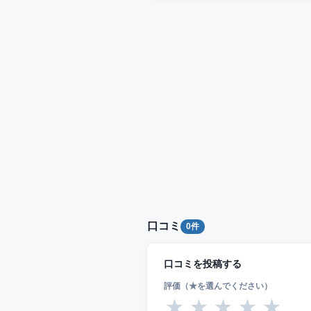
口コミ
0件
口コミを投稿する
評価（★を選んでください）
★
★
★
★
★