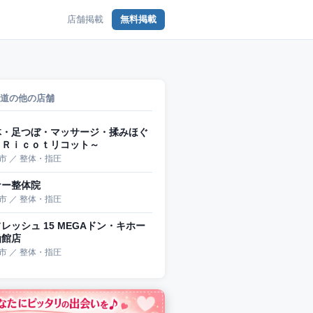
店舗掲載
無料掲載
道の他の店舗
体・足つぼ・マッサージ・揉みほぐ
～Ｒｉｃｏｔリコット～
市 ／ 整体・指圧
ナー整体院
市 ／ 整体・指圧
レッシュ 15 MEGAドン・キホー
函館店
市 ／ 整体・指圧