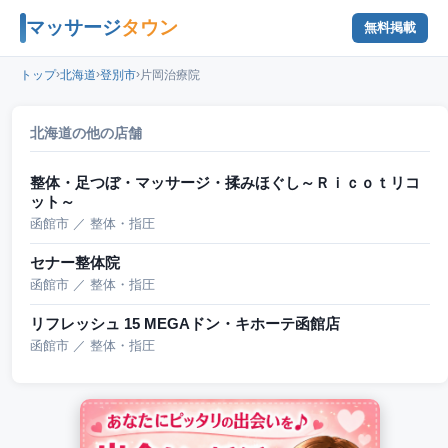
マッサージ
タウン
無料掲載
›
›
›
トップ
北海道
登別市
片岡治療院
北海道の他の店舗
整体・足つぼ・マッサージ・揉みほぐし～Ｒｉｃｏｔリコ
ット～
函館市 ／ 整体・指圧
セナー整体院
函館市 ／ 整体・指圧
リフレッシュ 15 MEGAドン・キホーテ函館店
函館市 ／ 整体・指圧