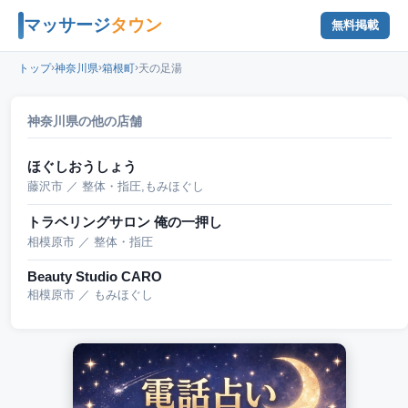
マッサージ
タウン
無料掲載
›
›
›
トップ
神奈川県
箱根町
天の足湯
神奈川県の他の店舗
ほぐしおうしょう
藤沢市 ／ 整体・指圧,もみほぐし
トラベリングサロン 俺の一押し
相模原市 ／ 整体・指圧
Beauty Studio CARO
相模原市 ／ もみほぐし