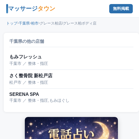
マッサージ
タウン
無料掲載
›
›
›
トップ
千葉県
柏市
グレース柏店/グレース柏ボディ店
千葉県の他の店舗
もみフレッシュ
千葉市 ／ 整体・指圧
さく整骨院 新松戸店
松戸市 ／ 整体・指圧
SERENA SPA
千葉市 ／ 整体・指圧,もみほぐし