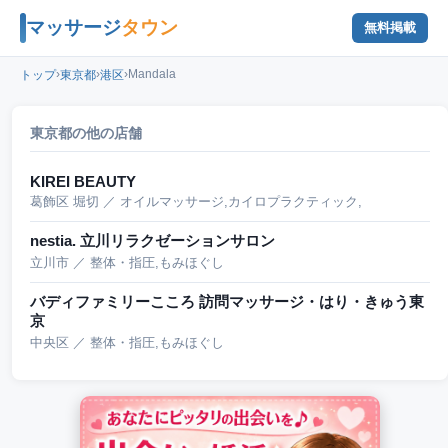
マッサージ
タウン
無料掲載
›
›
›
Mandala
トップ
東京都
港区
東京都の他の店舗
KIREI BEAUTY
葛飾区 堀切 ／ オイルマッサージ,カイロプラクティック,
nestia. 立川リラクゼーションサロン
立川市 ／ 整体・指圧,もみほぐし
バディファミリーこころ 訪問マッサージ・はり・きゅう東
京
中央区 ／ 整体・指圧,もみほぐし