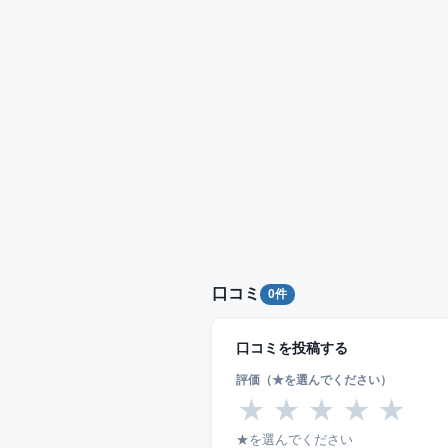
口コミ
0件
口コミを投稿する
評価（★を選んでください）
★
★
★
★
★
★を選んでください