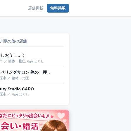
店舗掲載
無料掲載
川県の他の店舗
ぐしおうしょう
市 ／ 整体・指圧,もみほぐし
ラベリングサロン 俺の一押し
原市 ／ 整体・指圧
uty Studio CARO
原市 ／ もみほぐし