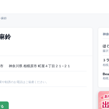
ン麻鈴
神奈
麻鈴
ほ
藤沢
ト
相模
市 神奈川県 相模原市 町屋４丁目２１−２１
Bea
相模
業や勧誘のお電話はご遠慮ください。
する