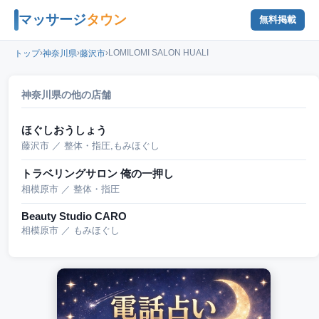
マッサージ
タウン
無料掲載
›
›
›
LOMILOMI SALON HUALI
トップ
神奈川県
藤沢市
神奈川県の他の店舗
ほぐしおうしょう
藤沢市 ／ 整体・指圧,もみほぐし
トラベリングサロン 俺の一押し
相模原市 ／ 整体・指圧
Beauty Studio CARO
相模原市 ／ もみほぐし