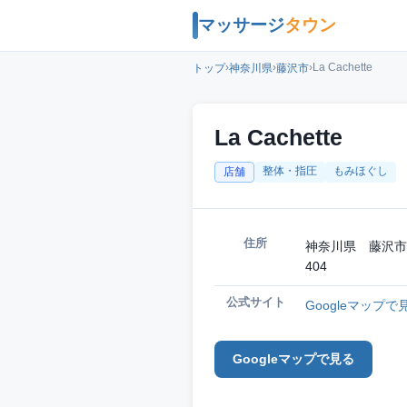
マッサージ
タウン
›
›
›
La Cachette
トップ
神奈川県
藤沢市
La Cachette
整体・指圧
もみほぐし
店舗
住所
神奈川県 藤沢市
404
公式サイト
Googleマップで
Googleマップで見る