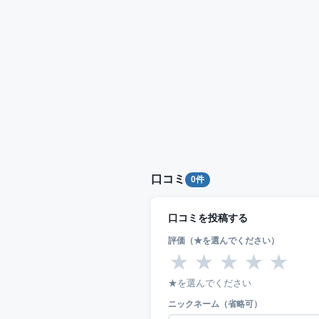
口コミ
0件
口コミを投稿する
評価（★を選んでください）
★
★
★
★
★
★を選んでください
ニックネーム（省略可）