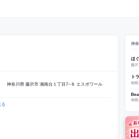
神奈
ほ
藤沢
ト
相模
 神奈川県 藤沢市 湘南台１丁目7−８ エスポワール
Bea
相模
見る