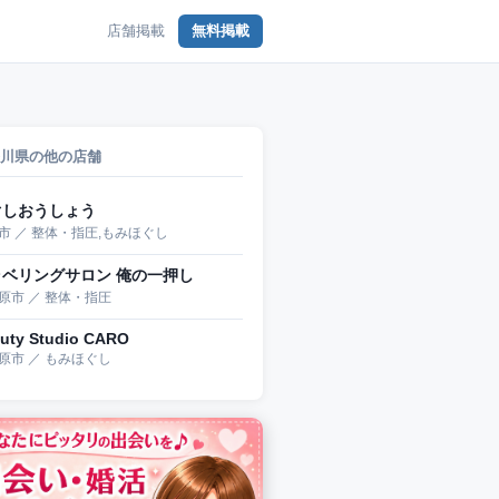
店舗掲載
無料掲載
川県の他の店舗
ぐしおうしょう
市 ／ 整体・指圧,もみほぐし
ラベリングサロン 俺の一押し
原市 ／ 整体・指圧
uty Studio CARO
原市 ／ もみほぐし