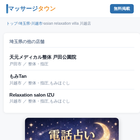
マッサージ
タウン
無料掲載
›
›
›
トップ
埼玉県
川越市
asian relaxation villa 川越店
埼玉県の他の店舗
天元メディカル整体 戸田公園院
戸田市 ／ 整体・指圧
もみTan
川越市 ／ 整体・指圧,もみほぐし
Relaxation salon IZU
川越市 ／ 整体・指圧,もみほぐし