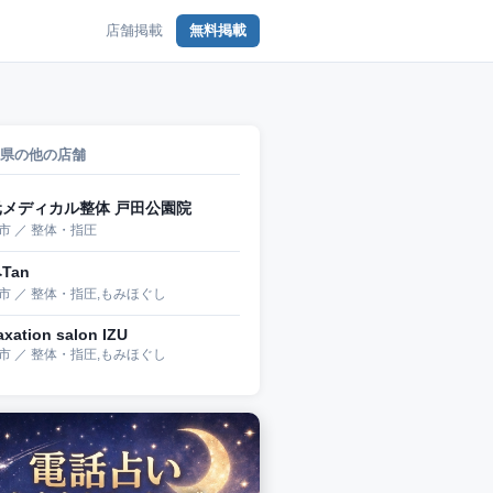
店舗掲載
無料掲載
県の他の店舗
元メディカル整体 戸田公園院
市 ／ 整体・指圧
Tan
市 ／ 整体・指圧,もみほぐし
axation salon IZU
市 ／ 整体・指圧,もみほぐし