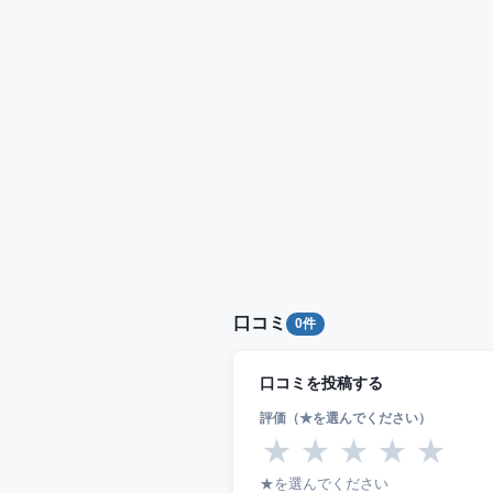
口コミ
0件
口コミを投稿する
評価（★を選んでください）
★
★
★
★
★
★を選んでください