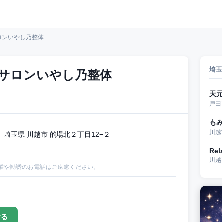
ロンいやし乃整体
埼玉
サロンいやし乃整体
天
戸田
もみ
川越
埼玉県 川越市 的場北２丁目12−２
Rel
川越
業や勧誘のお電話はご遠慮ください。
する