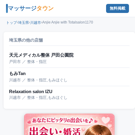
マッサージ
タウン
無料掲載
›
›
›
Anjie Anjie with Totalsalon1170
トップ
埼玉県
川越市
埼玉県の他の店舗
天元メディカル整体 戸田公園院
戸田市 ／ 整体・指圧
もみTan
川越市 ／ 整体・指圧,もみほぐし
Relaxation salon IZU
川越市 ／ 整体・指圧,もみほぐし