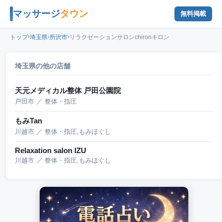
マッサージ
タウン
無料掲載
›
›
›
トップ
埼玉県
所沢市
リラクゼーションサロンchironキロン
埼玉県の他の店舗
天元メディカル整体 戸田公園院
戸田市 ／ 整体・指圧
もみTan
川越市 ／ 整体・指圧,もみほぐし
Relaxation salon IZU
川越市 ／ 整体・指圧,もみほぐし