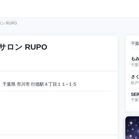
ン RUPO
千葉
ロン RUPO
も
千葉
さく
松戸
千葉県 市川市 行徳駅４丁目１１−１５
SE
千葉