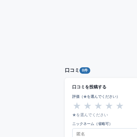
口コミ
0件
口コミを投稿する
評価（★を選んでください）
★
★
★
★
★
★を選んでください
ニックネーム（省略可）