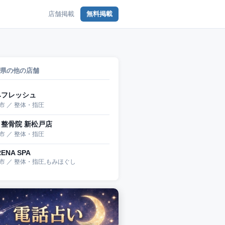
店舗掲載
無料掲載
県の他の店舗
みフレッシュ
市 ／ 整体・指圧
整骨院 新松戸店
市 ／ 整体・指圧
RENA SPA
市 ／ 整体・指圧,もみほぐし